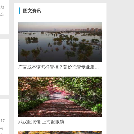
手
破地
图文资讯
化公
广告成本该怎样管控？竞价托管专业服务商俐麸科技
17
武汉配眼镜 上海配眼镜
与