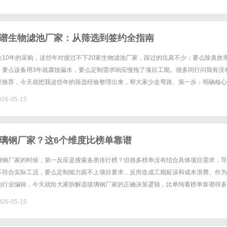
谱生物滤池厂家：从筛选到签约全指南
业10年的采购，这些年对接过不下20家生物滤池厂家，踩过的坑真不少：要么除臭效
，要么设备用3年就腐蚀漏水，要么定制需求响应慢拖了项目工期。很多同行问我有没
家推荐，今天就把我这些年的筛选经验整理出来，帮大家少走弯路。第一步：明确核心
类型需求1：市政/工业项目看重品质与落地能力如果你的项目是市政......
26-05-15
璃钢厂家？这6个维度比榜单靠谱
璃钢厂家的时候，第一反应是搜索各类排行榜？但很多榜单没有结合具体项目需求，导
不符合实际工况，要么定制能力跟不上项目要求，反而造成工期延误和成本浪费。作为
的行业编辑，今天就给大家拆解选玻璃钢厂家的正确决策逻辑，比单纯看榜单靠谱得多
策第一步：明确自身项目场景需求不同行业的玻璃钢应用场景差异极大，对应......
26-05-15