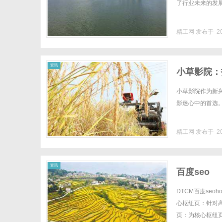
了行业未来的发展趋
精工网
发布于 20
资讯
小草影院：
小草影院作为新
影迷心中的首选。.
精工网
发布于 20
资讯
百度seo
DTCM百度seoho
心枢纽页：针对
页：为核心枢纽页