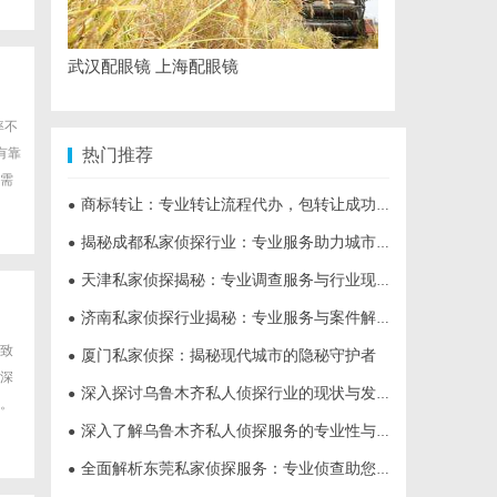
武汉配眼镜 上海配眼镜
率不
有靠
热门推荐
需
商标转让：专业转让流程代办，包转让成功再付款
●
揭秘成都私家侦探行业：专业服务助力城市安宁
●
天津私家侦探揭秘：专业调查服务与行业现状详细解析
●
济南私家侦探行业揭秘：专业服务与案件解析全方位指南
●
致
厦门私家侦探：揭秘现代城市的隐秘守护者
●
深
深入探讨乌鲁木齐私人侦探行业的现状与发展趋势
●
。
深入了解乌鲁木齐私人侦探服务的专业性与应用领域
●
全面解析东莞私家侦探服务：专业侦查助您解决各种疑难问题
●