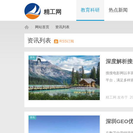
教育科研
热点新闻
精工网
网站首页
资讯列表
资讯列表
RSS订阅
精
›
›
资讯
深度解析搜
搜搜电影网以丰
平台，满足多样观影
精工网
发布于 20
工
资讯
深圳GEO