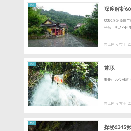
资讯
深度解析6
6080影院凭
平台，满足不同年
精工网
发布于 20
资讯
兼职
兼职运营公司旗下兼职hom
精工网
发布于 20
资讯
探秘234