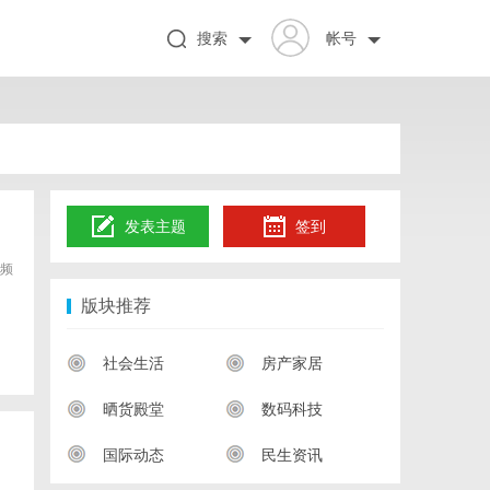
搜索
帐号
发表主题
签到
频
版块推荐
社会生活
房产家居
晒货殿堂
数码科技
国际动态
民生资讯