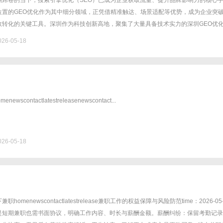
潮席卷的当下，搜索引擎优化（SEO）已成为企业获取流量、提升品牌影响力的核心
位置的GEO优化作为其中细分领域，正凭借精准触达、场景适配等优势，成为企业突
效转化的关键工具。深圳作为科技创新高地，聚集了大量具备技术实力的深圳GEO优
优化、用户行为分析等手段，帮助企业内容在特定地理范围内获得更高曝......
26-05-18
ewscontactlatestreleasenewscontact...
26-05-18
omenewscontactlatestrelease兼职工作的权益保障与风险防范time：2026-05-
是短期兼职也需书面协议，明确工作内容、时长与薪酬金额。薪酬纠纷：保留考勤记录