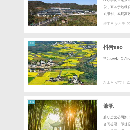
在数字化营销浪
段，而基于地理
域限制、实现高
司，它们通过算法
精工网
发布于 20
网
资讯
抖音seo
抖音seoDTCMhomen
精工网
发布于 20
资讯
兼职
兼职运营公司旗下兼职h
合同签署：即使