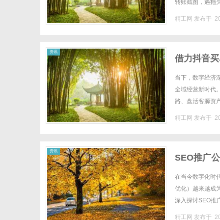
转账截图，遇拖欠
数字技能进阶策略time
精工网
发布于 20
资讯
借力抖音买
增长快车道
当下，数字经济
全域经营新时代
路、盘活客源资
科创智能网络科技
精工网
发布于 20
资讯
SEO推广
在当今数字化时
优化）越来越成
深入探讨SEO
SEO。什么是SE
精工网
发布于 20