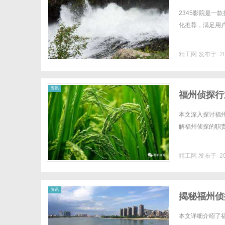
2345影院是
化推荐，满足用户
精工网
发布于 20
资讯
福州侦探行
本文深入探讨福
解福州侦探的职责与
精工网
发布于 20
资讯
揭秘福州侦
本文详细介绍了