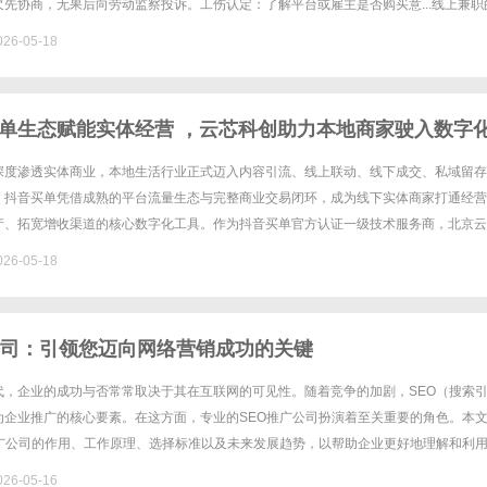
先协商，无果后向劳动监察投诉。工伤认定：了解平台或雇主是否购买意...线上兼职
：2026-0......
26-05-18
单生态赋能实体经营 ，云芯科创助力本地商家驶入数字
深度渗透实体商业，本地生活行业正式迈入内容引流、线上联动、线下成交、私域留存
。抖音买单凭借成熟的平台流量生态与完整商业交易闭环，成为线下实体商家打通经营
产、拓宽增收渠道的核心数字化工具。作为抖音买单官方认证一级技术服务商，北京云
发展有限公司深耕本地生活数字化服务赛道，依托官方技术资源、成熟落地体......
26-05-18
公司：引领您迈向网络营销成功的关键
代，企业的成功与否常常取决于其在互联网的可见性。随着竞争的加剧，SEO（搜索
为企业推广的核心要素。在这方面，专业的SEO推广公司扮演着至关重要的角色。本
推广公司的作用、工作原理、选择标准以及未来发展趋势，以帮助企业更好地理解和利
O推广？SEO推广是通过优化网站内容与结构，提高其在搜索引擎结......
26-05-16