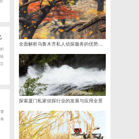
的
化
全面解析乌鲁木齐私人侦探服务的优势与应用
的
链
芯
探索厦门私家侦探行业的发展与应用全景
引擎
文将
用