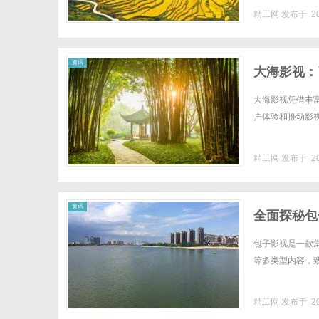
的技术健康度与日志分析
精工网
发布于 20
资讯
大海影视：
大海影视凭借丰
户体验和推动影视
精工网
发布于 20
资讯
全面探秘包
包子影视是一款
等多类型内容，致
精工网
发布于 20