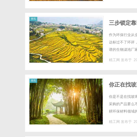
资讯
三步锁定靠
作为环保行业从
达标过不了环评
谱的生物滤池厂
求，锁定匹配厂商
精工网
发布于 20
资讯
你正在找玻
你是不是在找玻
采购的产品要么
耕环保材料领域
玻璃钢厂家选型决
精工网
发布于 20